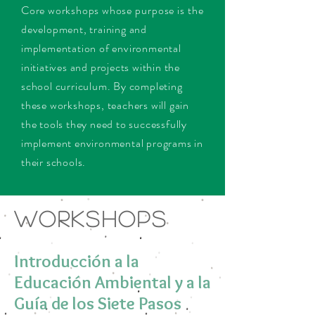
Core workshops whose
purpose is
the
development, training and
implementation of environmental
initiatives and projects within the
school curriculum. By completing
these workshops, teachers will gain
the tools they need to successfully
implement environmental programs in
their schools.
Workshops
Introducción a la
Educación Ambiental y a la
Guía de los Siete Pasos