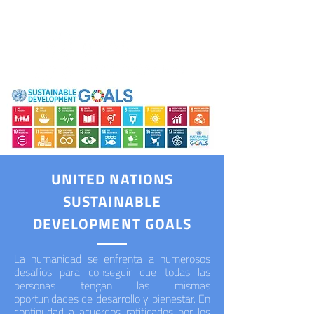
UNITED NATIONS
SUSTAINABLE
DEVELOPMENT GOALS
La humanidad se enfrenta a numerosos
desafíos para conseguir que todas las
personas tengan las mismas
oportunidades de desarrollo y bienestar. En
continudad a acuerdos ratificados por los