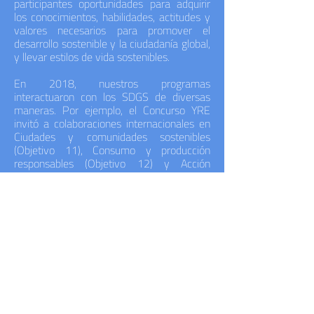
participantes oportunidades para adquirir
los conocimientos, habilidades, actitudes y
valores necesarios para promover el
desarrollo sostenible y la ciudadanía global,
y llevar estilos de vida sostenibles.
En 2018, nuestros programas
interactuaron con los SDGS de diversas
maneras. Por ejemplo, el Concurso YRE
invitó a colaboraciones internacionales en
Ciudades y comunidades sostenibles
(Objetivo 11), Consumo y producción
responsables (Objetivo 12) y Acción
climática (Objetivo 13). La competencia de
mejores prácticas de Green Key se centró
en el Objetivo 12 para garantizar "patrones
de consumo y producción sostenibles",
mientras que Eco-Schools publicó
"Acciones positivas por los Objetivos de
Desarrollo Sostenible", destacando a través
de proyectos escolares específicos el valor
de las perspectivas globales en el manejo
de la sostenibilidad.