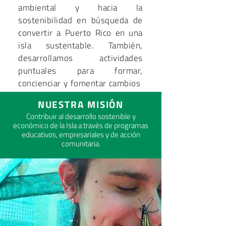
ambiental y hacia la
sostenibilidad en búsqueda de
convertir a Puerto Rico en una
isla sustentable. También,
desarrollamos actividades
puntuales para formar,
concienciar y fomentar cambios
en comportamiento en nuestra
NUESTRA MISIÓN
comunidad.
Contribuir al desarrollo sostenible y
económico de la Isla a través de programas
Donar
educativos, empresariales y de acción
comunitaria.