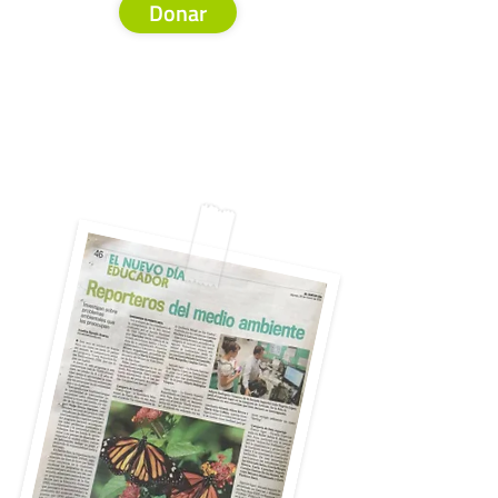
Donar
Próxima temporada por anunciarse.
Si tu
entidad desea auspiciar este proyecto
puede escribirnos a
info@opaspr.org
para más detalles. También puedes
contactarnos a través de nuestro
formulario
aquí