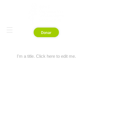
Donar
My Items
I'm a title. ​Click here to edit me.
Mision + Vision
Nuestro Equipo
Programas