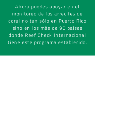
Ahora puedes apoyar en el
monitoreo de los arrecifes de
coral no tan sólo en Puerto Rico
sino en los más de 90 países
donde Reef Check Internacional
tiene este programa establecido.
Mision + Vision
Nuestro Equipo
Programas
Voluntarios
¡Encuéntranos en
las
Redes Sociales!