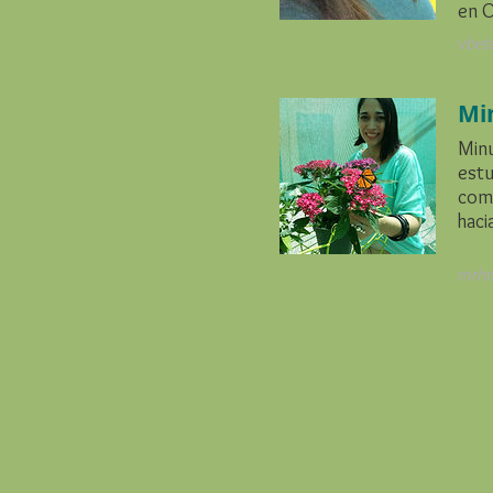
en 
vbet
Mi
Minu
estu
como
haci
mrh