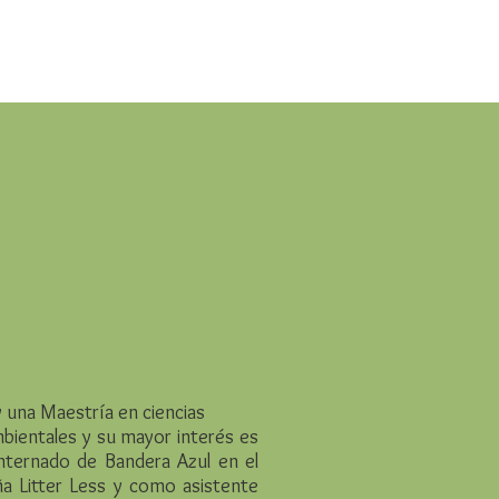
s
y una Maestría en ciencias
mbientales y su mayor interés es
 internado de Bandera Azul en el
 Litter Less y como asistente