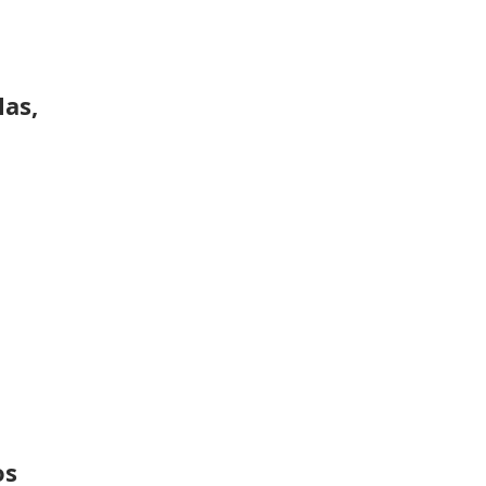
las,
os