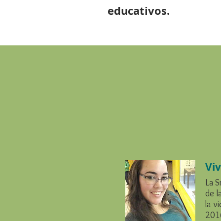
educativos.
Vi
La S
de l
la v
2016